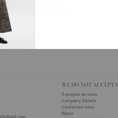
WE DO NOT ACCEPT 
À propos de nous
Company Details
Contactez-nous
Bijoux
bath@aol.com