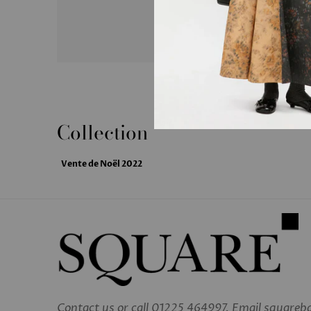
Collection
clair
Vente de Noël 2022
Contact us
or call 01225 464997. Email square