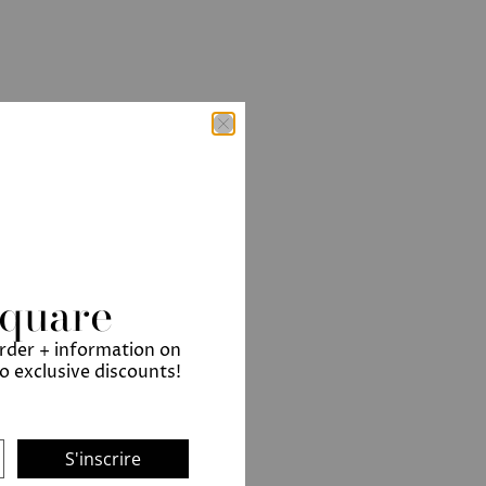
Square
order + information on
to exclusive discounts!
S'inscrire