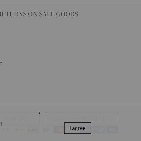
RETURNS ON SALE GOODS
t
FRANÇAIS
ROYAUME-UNI (GBP £)
of
I agree