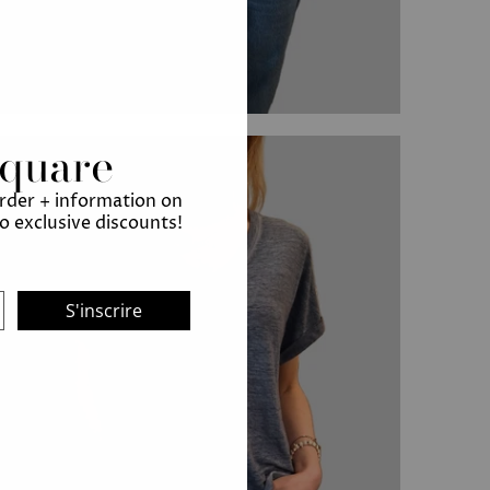
Square
order + information on
to exclusive discounts!
S'inscrire